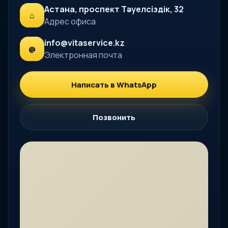
Астана, проспект Тәуелсіздік, 32
⌂
Адрес офиса
info@vitaservice.kz
@
Электронная почта
Написать в WhatsApp
Позвонить